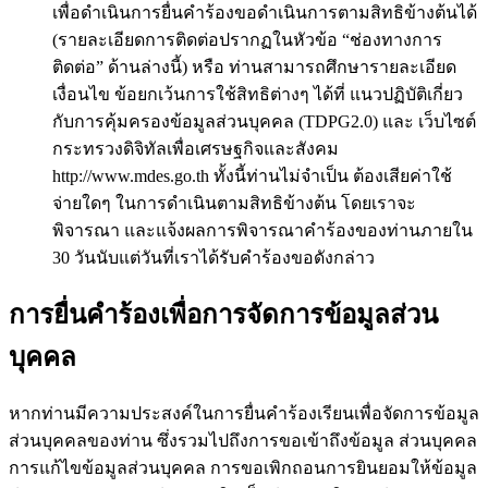
เพื่อดำเนินการยื่นคำร้องขอดำเนินการตามสิทธิข้างต้นได้
(รายละเอียดการติดต่อปรากฏในหัวข้อ “ช่องทางการ
ติดต่อ” ด้านล่างนี้) หรือ ท่านสามารถศึกษารายละเอียด
เงื่อนไข ข้อยกเว้นการใช้สิทธิต่างๆ ได้ที่ แนวปฏิบัติเกี่ยว
กับการคุ้มครองข้อมูลส่วนบุคคล (TDPG2.0) และ เว็บไซต์
กระทรวงดิจิทัลเพื่อเศรษฐกิจและสังคม
http://www.mdes.go.th ทั้งนี้ท่านไม่จำเป็น ต้องเสียค่าใช้
จ่ายใดๆ ในการดำเนินตามสิทธิข้างต้น โดยเราจะ
พิจารณา และแจ้งผลการพิจารณาคำร้องของท่านภายใน
30 วันนับแต่วันที่เราได้รับคำร้องขอดังกล่าว
การยื่นคำร้องเพื่อการจัดการข้อมูลส่วน
บุคคล
หากท่านมีความประสงค์ในการยื่นคำร้องเรียนเพื่อจัดการข้อมูล
ส่วนบุคคลของท่าน ซึ่งรวมไปถึงการขอเข้าถึงข้อมูล ส่วนบุคคล
การแก้ไขข้อมูลส่วนบุคคล การขอเพิกถอนการยินยอมให้ข้อมูล