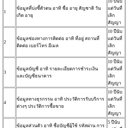
10 ปีนับ
ข้อมูลที่บ่งชี้ตัวตน อาทิ ชื่อ อายุ สัญชาติ วัน
แต่วันที่
1
เกิด อายุ
เลิก
สัญญา
10 ปีนับ
ข้อมูลช่องทางการติดต่อ อาทิ ที่อยู่ สถานที่
แต่วันที่
2
ติดต่อ เบอร์โทร อีเมล
เลิก
สัญญา
10 ปีนับ
ข้อมูลบัญชี อาทิ รายละเอียดการชำระเงิน
แต่วันที่
3
และบัญชีธนาคาร
เลิก
สัญญา
10 ปีนับ
ข้อมูลทางธุรกรรม อาทิ ประวัติการรับบริการ
แต่วันที่
4
ต่างๆ ประวัติการซื้อขาย
เลิก
สัญญา
5 ปีนับ
ข้อมูลส่วนตัว อาทิ ชื่อบัญชีผู้ใช้ รหัสผ่าน การ