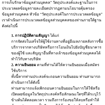
การเก็บรักษาข้อมูลส่วนบุคคล” วัตถุประสงค์และฐานในการ
ประมวลผลข้อมูลรายละเอียดปรากฏตามนโยบายคุ้มครอง
ข้อมูลส่วนบุคคล หัวข้อ “วัตถุประสงค์ในการประมวลผลข้อมูล”
เราดำเนินการประมวลผลข้อมูลส่วนบุคคลของท่านภายใต้ฐาน
ดังต่อไปนี้
1. การปฏิบัติตามสัญญา
ได้แก่
การจัดส่งใบเสร็จให้ผู้ใช้งานทางที่อยู่อีเมลภายหลังการซื้อ
บริการจากทางบริษัทหรือการโอนเงินไปยังบัญชีธนาคาร
ของผู้ใช้ และสัญญาอื่นที่ทางเจ้าของข้อมูลส่วนบุคคลได้
ทำไว้กับทางบริษัท
2. ความยินยอม
ตามที่ท่านได้ให้ความยินยอมเมื่อสมัคร
ใช้บริการ
ทั้งนี้หากท่านประสงค์จะถอนความยินยอม ท่านสามารถ
ดำเนินการได้ดังนี้
ท่านสามารถแจ้งเพิกถอนความยินยอมในการให้ใช้หรือ
เปิดเผยข้อมูลในวัตถุประสงค์หรือลักษณะใดๆที่ได้ระบุไว้
ข้างต้นได้ตลอดเวลา รวมถึงการร้องขอให้ลบหรือทำให้