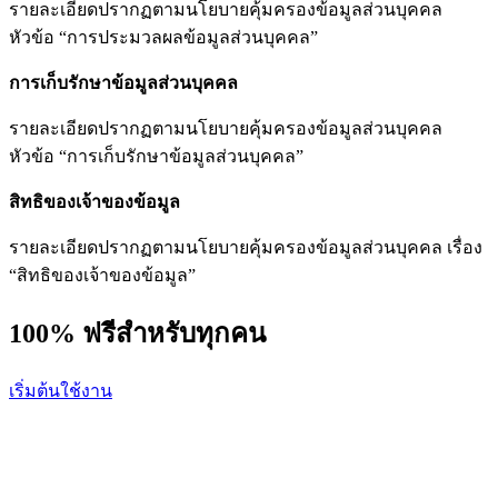
รายละเอียดปรากฏตามนโยบายคุ้มครองข้อมูลส่วนบุคคล
หัวข้อ “การประมวลผลข้อมูลส่วนบุคคล”
การเก็บรักษาข้อมูลส่วนบุคคล
รายละเอียดปรากฏตามนโยบายคุ้มครองข้อมูลส่วนบุคคล
หัวข้อ “การเก็บรักษาข้อมูลส่วนบุคคล”
สิทธิของเจ้าของข้อมูล
รายละเอียดปรากฏตามนโยบายคุ้มครองข้อมูลส่วนบุคคล เรื่อง
“สิทธิของเจ้าของข้อมูล”
100% ฟรีสำหรับทุกคน
เริ่มต้นใช้งาน