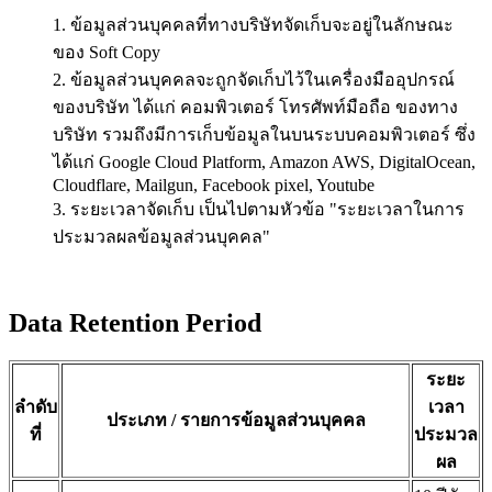
1. ข้อมูลส่วนบุคคลที่ทางบริษัทจัดเก็บจะอยู่ในลักษณะ
ของ Soft Copy
2. ข้อมูลส่วนบุคคลจะถูกจัดเก็บไว้ในเครื่องมืออุปกรณ์
ของบริษัท ได้แก่ คอมพิวเตอร์ โทรศัพท์มือถือ ของทาง
บริษัท รวมถึงมีการเก็บข้อมูลในบนระบบคอมพิวเตอร์ ซึ่ง
ได้แก่ Google Cloud Platform, Amazon AWS, DigitalOcean,
Cloudflare, Mailgun, Facebook pixel, Youtube
3. ระยะเวลาจัดเก็บ เป็นไปตามหัวข้อ "ระยะเวลาในการ
ประมวลผลข้อมูลส่วนบุคคล"
Data Retention Period
ระยะ
ลำดับ
เวลา
ประเภท / รายการข้อมูลส่วนบุคคล
ที่
ประมวล
ผล