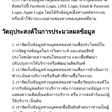
ดังต่อไปนี้ Facebook Login, LINE Login, Email & Password
Login, Apple Login โดยได้รับข้อมูลเมื่อท่านสมัครระบบ
หรือเข้าใช้งานระบบผ่านช่องทางของบุคคลที่สาม
วัตถุประสงค์ในการประมวลผลข้อมูล
1. เราจัดเก็บข้อมูลส่วนบุคคลของท่านเพื่อประโยชน์ใน
การจัดฐานข้อมูลในการวิเคราะห์ และเสนอสิทธิ
ประโยชน์ตามความสนใจของท่าน และเพื่อพัฒนา
ปรับปรุงการให้บริการหรือพัฒนาผลิตภัณฑ์
2. เราจัดเก็บข้อมูลส่วนบุคคลของท่านเพื่อการดำเนินการ
ชำระเงินค่าบริการหรือสินค้าที่ท่านซื้อในระบบ
3. เราจัดเก็บข้อมูลส่วนบุคคลของท่านเพื่อวัตถุประสงค์ใน
การรับข้อมูลหลังการบริการ เช่น การสอบถามข้อมูล การ
แสดงความคิดเห็นหลังการบริการ หรือ การส่งคำร้องแก่ผู้
ให้บริการ เป็นต้น
4. เราจัดเก็บข้อมูลส่วนบุคคลเพื่อยืนยันตัวตนว่าท่านเป็นผู้