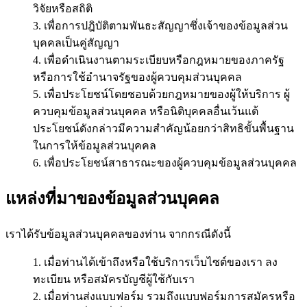
วิจัยหรือสถิติ
3. เพื่อการปฎิบัติตามพันธะสัญญาซึ่งเจ้าของข้อมูลส่วน
บุคคลเป็นคู่สัญญา
4. เพื่อดำเนินงานตามระเบียบหรือกฎหมายของภาครัฐ
หรือการใช้อำนาจรัฐของผู้ควบคุมส่วนบุคคล
5. เพื่อประโยชน์โดยชอบด้วยกฎหมายของผู้ให้บริการ ผู้
ควบคุมข้อมูลส่วนบุคคล หรือนิติบุคคลอื่นเว้นแต้
ประโยชน์ดังกล่าวมีความสำคัญน้อยกว่าสิทธิขั้นพื้นฐาน
ในการให้ข้อมูลส่วนบุคคล
6. เพื่อประโยชน์สาธารณะของผู้ควบคุมข้อมูลส่วนบุคคล
แหล่งที่มาของข้อมูลส่วนบุคคล
เราได้รับข้อมูลส่วนบุคคลของท่าน จากกรณีดังนี้
1. เมื่อท่านได้เข้าถึงหรือใช้บริการเว็บไซต์ของเรา ลง
ทะเบียน หรือสมัครบัญชีผู้ใช้กับเรา
2. เมื่อท่านส่งแบบฟอร์ม รวมถึงแบบฟอร์มการสมัครหรือ