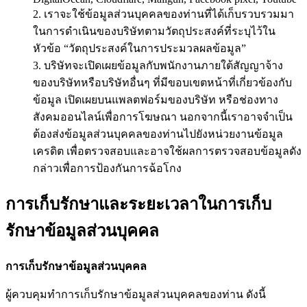
2. เราจะใช้ข้อมูลส่วนบุคคลของท่านที่ได้เก็บรวบรวมมา
ในการดำเนินของบริษัทตามวัตถุประสงค์ที่ระบุไว้ใน
หัวข้อ “วัตถุประสงค์ในการประมวลผลข้อมูล”
3. บริษัทจะเปิดเผยข้อมูลกับพนักงานภายใต้สัญญาจ้าง
ของบริษัทหรือบริษัทอื่นๆ ที่มีขอบเขตหน้าที่เกี่ยวข้องกับ
ข้อมูล เปิดเผยบนแพลตฟอร์มของบริษัท หรือช่องทาง
สังคมออนไลน์เพื่อการโฆษณา นอกจากนี้เราอาจจำเป็น
ต้องส่งข้อมูลส่วนบุคคลของท่านไปยังหน่วยงานข้อมูล
เครดิต เพื่อตรวจสอบและอาจใช้ผลการตรวจสอบข้อมูลดัง
กล่าวเพื่อการป้องกันการฉ้อโกง
การเก็บรักษาและระยะเวลาในการเก็บ
รักษาข้อมูลส่วนบุคคล
การเก็บรักษาข้อมูลส่วนบุคคล
ผู้ควบคุมทำการเก็บรักษาข้อมูลส่วนบุคคลของท่าน ดังนี้