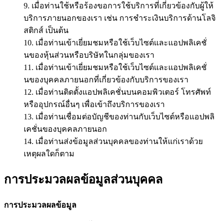
9. เมื่อท่านใช้หรือร้องขอการใช้บริการที่เกี่ยวข้องกับผู้ให้
บริการภายนอกของเรา เช่น การชำระเงินบริการด้านโลจิ
สติกส์ เป็นต้น
10. เมื่อท่านเข้าเยี่ยมชมหรือใช้เว็บไซต์และแอปพลิเคชั่
นของหุ้นส่วนหรือบริษัทในกลุ่มของเรา
11. เมื่อท่านเข้าเยี่ยมชมหรือใช้เว็บไซต์และแอปพลิเคชั่
นของบุคคลภายนอกที่เกี่ยวข้องกับบริการของเรา
12. เมื่อท่านติดตั้งแอปพลิเคชั่นบนคอมพิวเตอร์ โทรศัพท์
หรืออุปกรณ์อื่นๆ เพื่อเข้าถึงบริการของเรา
13. เมื่อท่านเชื่อมต่อบัญชีของท่านกับเว็บไซต์หรือแอปพลิ
เคชั่นของบุคคลภายนอก
14. เมื่อท่านส่งข้อมูลส่วนบุคคลของท่านให้แก่เราด้วย
เหตุผลใดก็ตาม
การประมวลผลข้อมูลส่วนบุคคล
การประมวลผลข้อมูล